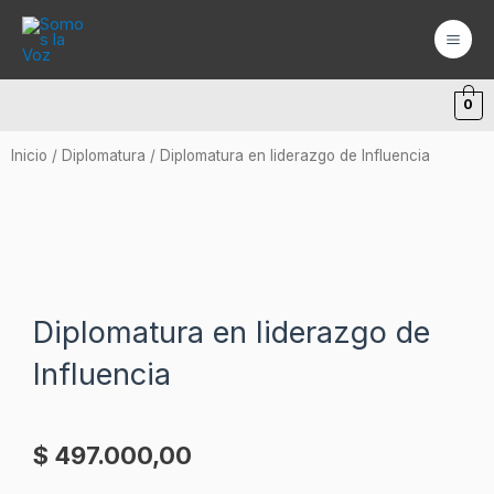
Ir
Mai
al
Men
contenido
0
Inicio
/
Diplomatura
/ Diplomatura en liderazgo de Influencia
Diplomatura en liderazgo de
Influencia
$
497.000,00